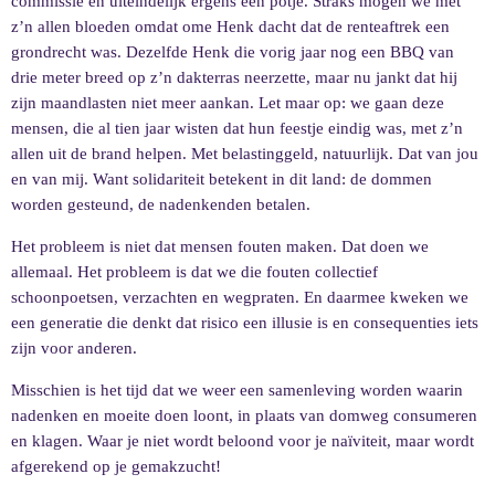
commissie en uiteindelijk ergens een potje. Straks mogen we met
z’n allen bloeden omdat ome Henk dacht dat de renteaftrek een
grondrecht was. Dezelfde Henk die vorig jaar nog een BBQ van
drie meter breed op z’n dakterras neerzette, maar nu jankt dat hij
zijn maandlasten niet meer aankan. Let maar op: we gaan deze
mensen, die al tien jaar wisten dat hun feestje eindig was, met z’n
allen uit de brand helpen. Met belastinggeld, natuurlijk. Dat van jou
en van mij. Want solidariteit betekent in dit land: de dommen
worden gesteund, de nadenkenden betalen.
Het probleem is niet dat mensen fouten maken. Dat doen we
allemaal. Het probleem is dat we die fouten collectief
schoonpoetsen, verzachten en wegpraten. En daarmee kweken we
een generatie die denkt dat risico een illusie is en consequenties iets
zijn voor anderen.
Misschien is het tijd dat we weer een samenleving worden waarin
nadenken en moeite doen loont, in plaats van domweg consumeren
en klagen. Waar je niet wordt beloond voor je naïviteit, maar wordt
afgerekend op je gemakzucht!