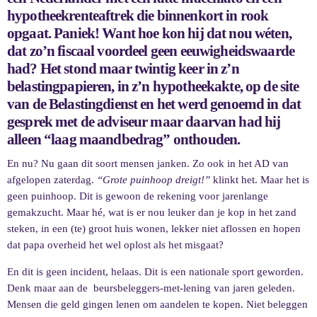
hypotheekrenteaftrek die binnenkort in rook
opgaat. Paniek! Want hoe kon hij dat nou wéten,
dat zo’n fiscaal voordeel geen eeuwigheidswaarde
had? Het stond maar twintig keer in z’n
belastingpapieren, in z’n hypotheekakte, op de site
van de Belastingdienst en het werd genoemd in dat
gesprek met de adviseur maar daarvan had hij
alleen “laag maandbedrag” onthouden.
En nu? Nu gaan dit soort mensen janken. Zo ook in het AD van
afgelopen zaterdag.
“Grote puinhoop dreigt!”
klinkt het. Maar het is
geen puinhoop. Dit is gewoon de rekening voor jarenlange
gemakzucht. Maar hé, wat is er nou leuker dan je kop in het zand
steken, in een (te) groot huis wonen, lekker niet aflossen en hopen
dat papa overheid het wel oplost als het misgaat?
En dit is geen incident, helaas. Dit is een nationale sport geworden.
Denk maar aan de beursbeleggers-met-lening van jaren geleden.
Mensen die geld gingen lenen om aandelen te kopen. Niet beleggen