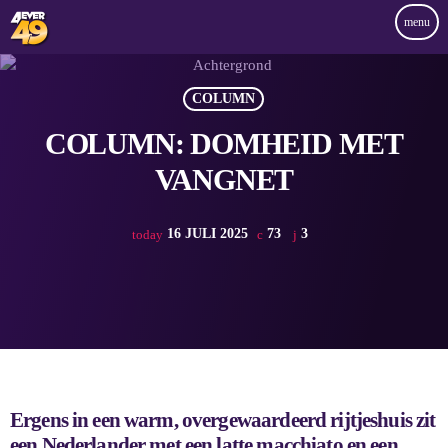
menu
COLUMN
COLUMN: DOMHEID MET
VANGNET
16 JULI 2025
73
3
today
Ergens in een warm, overgewaardeerd rijtjeshuis zit
een Nederlander met een latte macchiato en een