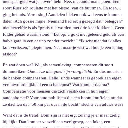
met spaargeld wat je “over” hebt. Nee, met andermans poen. Een
soort Russisch roulette met het pistool van de buurman. En toen…
ging het mis. Verrassing! Aandelen bleken ook wel eens te kunnen
dalen. Ach gossie mijne. Niemand had erbij gezegd dat “beleggen”
niet hetzelfde is als “gratis rijk worden met drie keer klikken”. Geen
folder gehad waarin stond: “Let op, u gokt met geleend geld als een
halve gare in een casino zonder toezicht.” “Ik wist niet dat ik alles
kon verliezen,” piepte men. Nee, maar je wist wel hoe je een lening
afsloot?
En wat doen we? Wij, als samenleving, compenseren dit soort
dommeriken. Omdat ze
niet goed zijn voorgelicht
. En dus moesten
de banken compenseren. Hallo, sinds wanneer is gebrek aan eigen
verantwoordelijkheid een schadepost? Wat komt er daarna?
Compensatie voor mensen die zich verslikken in hun eigen
tandenborstel? Voor automobilisten die een boom knuffelen omdat
ze dachten dat “50 km per uur in de bocht” slechts een advies was?
Want dat is de trend. Dom zijn is niet erg, zolang je er maar zielig
bij kijkt. Dan komt er vanzelf een werkgroep, een loket, een