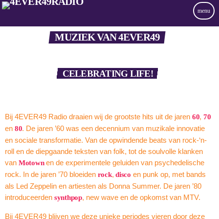
menu
MUZIEK VAN 4EVER49
CELEBRATING LIFE!
Bij 4EVER49 Radio draaien wij de grootste hits uit de jaren
,
60
70
en
. De jaren ’60 was een decennium van muzikale innovatie
80
en sociale transformatie. Van de opwindende beats van rock-‘n-
roll en de diepgaande teksten van folk, tot de soulvolle klanken
van
en de experimentele geluiden van psychedelische
Motown
rock. In de jaren ’70 bloeiden
,
en punk op, met bands
rock
disco
als Led Zeppelin en artiesten als Donna Summer. De jaren ’80
introduceerden
, new wave en de opkomst van MTV.
synthpop
Bij 4EVER49 blijven we deze unieke periodes vieren door deze