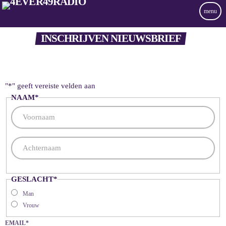
menu
INSCHRIJVEN NIEUWSBRIEF
"
*
" geeft vereiste velden aan
NAAM
*
GESLACHT
*
Man
Vrouw
EMAIL
*