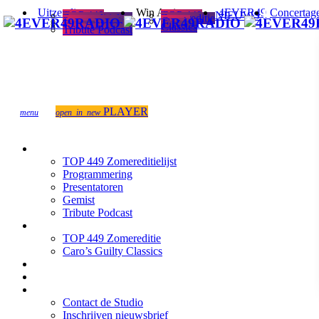
Uitzendingen
Win Acties
4EVER49
Concertag
TOP 449
TOP 449
NIEUWS
Zomereditielijst
Zomereditie
Programmering
Caro’s
Presentatoren
Guilty
Gemist
Classics
Tribute Podcast
PLAYER
menu
open_in_new
close
Uitzendingen
TOP 449 Zomereditielijst
Programmering
Presentatoren
Gemist
Tribute Podcast
Win Acties
TOP 449 Zomereditie
Caro’s Guilty Classics
4EVER49 NIEUWS
Concertagenda
Contact
Contact de Studio
Inschrijven nieuwsbrief