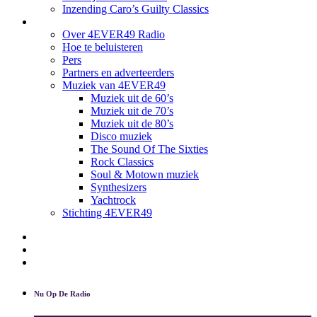
Inzending Caro’s Guilty Classics
Over ons
Over 4EVER49 Radio
Hoe te beluisteren
Pers
Partners en adverteerders
Muziek van 4EVER49
Muziek uit de 60’s
Muziek uit de 70’s
Muziek uit de 80’s
Disco muziek
The Sound Of The Sixties
Rock Classics
Soul & Motown muziek
Synthesizers
Yachtrock
Stichting 4EVER49
Nieuwsbrief
Download App
Contact
Nu Op De Radio