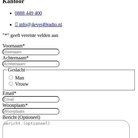
Kantoor
0888 449 400
info@4ever49radio.nl
"
*
" geeft vereiste velden aan
Voornaam
*
Achternaam
*
Geslacht
Man
Vrouw
Email
*
Woonplaats
*
Bericht (Optioneel)