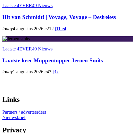
Laatste 4EVER49 Nieuws
Hit van Schmidt! | Voyage, Voyage – Desireless
today
4 augustus 2026
212
11
4
Laatste 4EVER49 Nieuws
Laatste keer Moppentopper Jeroen Smits
today
1 augustus 2026
43
3
Links
Partners / adverteerders
Nieuwsbrief
Privacy