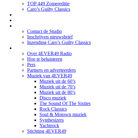
TOP 449 Zomereditie
Caro’s Guilty Classics
4EVER49 NIEUWS
Concertagenda
Contact
Contact de Studio
Inschrijven nieuwsbrief
Inzending Caro’s Guilty Classics
Over ons
Over 4EVER49 Radio
Hoe te beluisteren
Pers
Partners en adverteerders
Muziek van 4EVER49
Muziek uit de 60’s
Muziek uit de 70’s
Muziek uit de 80’s
Disco muziek
The Sound Of The Sixties
Rock Classics
Soul & Motown muziek
Synthesizers
Yachtrock
Stichting 4EVER49