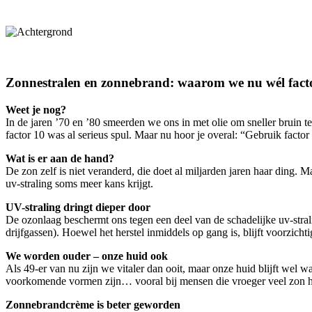
Zonnestralen en zonnebrand: waarom we nu wél fact
Weet je nog?
In de jaren ’70 en ’80 smeerden we ons in met olie om sneller brui
factor 10 was al serieus spul. Maar nu hoor je overal: “Gebruik factor
Wat is er aan de hand?
De zon zelf is niet veranderd, die doet al miljarden jaren haar ding.
uv-straling soms meer kans krijgt.
UV-straling dringt dieper door
De ozonlaag beschermt ons tegen een deel van de schadelijke uv-stral
drijfgassen). Hoewel het herstel inmiddels op gang is, blijft voorzich
We worden ouder – onze huid ook
Als 49-er van nu zijn we vitaler dan ooit, maar onze huid blijft wel 
voorkomende vormen zijn… vooral bij mensen die vroeger veel zon 
Zonnebrandcrème is beter geworden