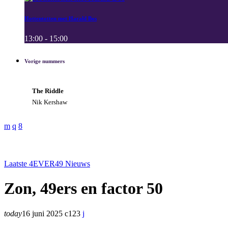
Hottentotten met Harald Bos
13:00 - 15:00
Vorige nummers
The Riddle
Nik Kershaw
Laatste 4EVER49 Nieuws
Zon, 49ers en factor 50
today
16 juni 2025
123