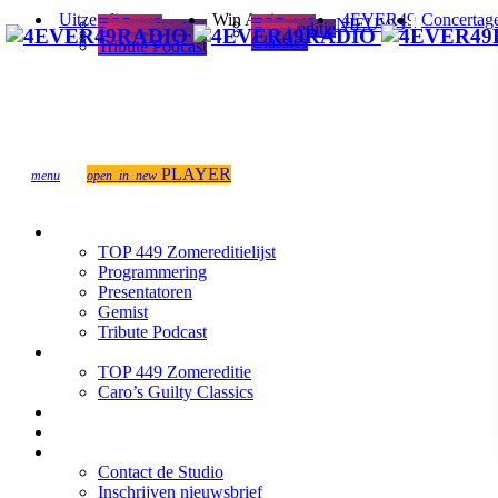
Uitzendingen
Win Acties
4EVER49
Concertag
TOP 449
TOP 449
NIEUWS
Zomereditielijst
Zomereditie
Programmering
Caro’s
Presentatoren
Guilty
Gemist
Classics
Tribute Podcast
PLAYER
menu
open_in_new
close
Uitzendingen
TOP 449 Zomereditielijst
Programmering
Presentatoren
Gemist
Tribute Podcast
Win Acties
TOP 449 Zomereditie
Caro’s Guilty Classics
4EVER49 NIEUWS
Concertagenda
Contact
Contact de Studio
Inschrijven nieuwsbrief