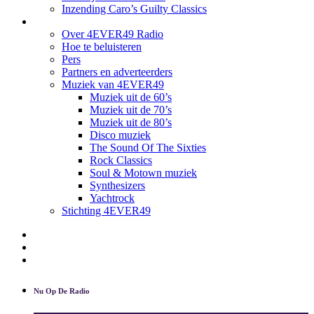
Inzending Caro’s Guilty Classics
Over ons
Over 4EVER49 Radio
Hoe te beluisteren
Pers
Partners en adverteerders
Muziek van 4EVER49
Muziek uit de 60’s
Muziek uit de 70’s
Muziek uit de 80’s
Disco muziek
The Sound Of The Sixties
Rock Classics
Soul & Motown muziek
Synthesizers
Yachtrock
Stichting 4EVER49
Nieuwsbrief
Download App
Contact
Nu Op De Radio