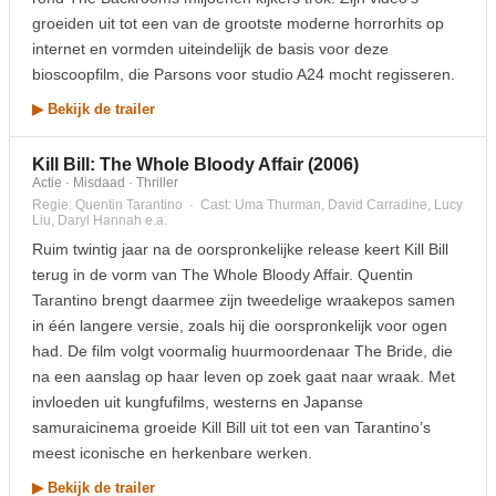
groeiden uit tot een van de grootste moderne horrorhits op
internet en vormden uiteindelijk de basis voor deze
bioscoopfilm, die Parsons voor studio A24 mocht regisseren.
▶ Bekijk de trailer
Kill Bill: The Whole Bloody Affair (2006)
Actie · Misdaad · Thriller
Regie: Quentin Tarantino · Cast: Uma Thurman, David Carradine, Lucy
Liu, Daryl Hannah e.a.
Ruim twintig jaar na de oorspronkelijke release keert Kill Bill
terug in de vorm van The Whole Bloody Affair. Quentin
Tarantino brengt daarmee zijn tweedelige wraakepos samen
in één langere versie, zoals hij die oorspronkelijk voor ogen
had. De film volgt voormalig huurmoordenaar The Bride, die
na een aanslag op haar leven op zoek gaat naar wraak. Met
invloeden uit kungfufilms, westerns en Japanse
samuraicinema groeide Kill Bill uit tot een van Tarantino’s
meest iconische en herkenbare werken.
▶ Bekijk de trailer