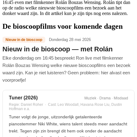
16:45 even met filmkenner Rolán Bouzas Wensing. Rolán tipt dan
op de radio welke nieuwste bioscoopfilms een bezoek aan het
donker waard zijn. In dit artikel kun je zijn tips nog eens nalezen.
De bioscoopfilms voor komende dagen
Donderdag 28 mei 2026
Nieuw in de bioscoop
Nieuw in de bioscoop — met Rolán
Elke donderdag om 16:45 bespreekt Ron live met filmkenner
Rolán Bouzas Wensing welke nieuwe bioscoopfilms een bezoek
waard zijn. Kan je niet luisteren? Geen probleem: hier alvast een
voorproefje!
Tuner (2026)
Muziek · Drama · Misdaad
Regie: Daniel Roher · Cast: Leo Woodall, Havana Rose Liu, Dustin
Hoffman e.a.
Tuner volgt de jonge, uitzonderlijk getalenteerde
pianostemmer Niki White, wiens talent steeds meer aandacht
trekt. Tegen zijn zin brengt dit hem ook onder de aandacht