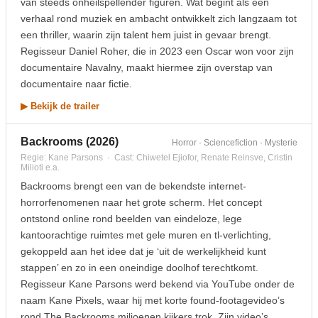
van steeds onheilspellender figuren. Wat begint als een
verhaal rond muziek en ambacht ontwikkelt zich langzaam tot
een thriller, waarin zijn talent hem juist in gevaar brengt.
Regisseur Daniel Roher, die in 2023 een Oscar won voor zijn
documentaire Navalny, maakt hiermee zijn overstap van
documentaire naar fictie.
▶ Bekijk de trailer
Backrooms (2026)
Horror · Sciencefiction · Mysterie
Regie: Kane Parsons · Cast: Chiwetel Ejiofor, Renate Reinsve, Cristin
Milioti e.a.
Backrooms brengt een van de bekendste internet-
horrorfenomenen naar het grote scherm. Het concept
ontstond online rond beelden van eindeloze, lege
kantoorachtige ruimtes met gele muren en tl-verlichting,
gekoppeld aan het idee dat je ‘uit de werkelijkheid kunt
stappen’ en zo in een oneindige doolhof terechtkomt.
Regisseur Kane Parsons werd bekend via YouTube onder de
naam Kane Pixels, waar hij met korte found-footagevideo’s
rond The Backrooms miljoenen kijkers trok. Zijn video’s