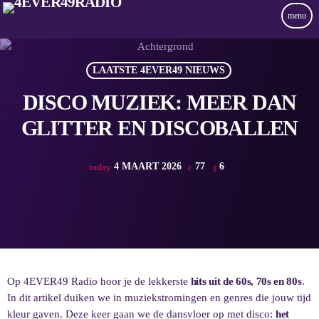
menu
LAATSTE 4EVER49 NIEUWS
DISCO MUZIEK: MEER DAN
GLITTER EN DISCOBALLEN
4 MAART 2026
77
6
today
Op 4EVER49 Radio hoor je de lekkerste
hits uit de 60s, 70s en 80s
.
In dit artikel duiken we in muziekstromingen en genres die jouw tijd
kleur gaven. Deze keer gaan we de dansvloer op met disco:
het