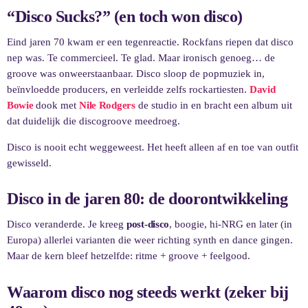
“Disco Sucks?” (en toch won disco)
Eind jaren 70 kwam er een tegenreactie. Rockfans riepen dat disco
nep was. Te commercieel. Te glad. Maar ironisch genoeg… de
groove was onweerstaanbaar. Disco sloop de popmuziek in,
beïnvloedde producers, en verleidde zelfs rockartiesten.
David
Bowie
dook met
Nile Rodgers
de studio in en bracht een album uit
dat duidelijk die discogroove meedroeg.
Disco is nooit echt weggeweest. Het heeft alleen af en toe van outfit
gewisseld.
Disco in de jaren 80: de doorontwikkeling
Disco veranderde. Je kreeg
post-disco
, boogie, hi-NRG en later (in
Europa) allerlei varianten die weer richting synth en dance gingen.
Maar de kern bleef hetzelfde: ritme + groove + feelgood.
Waarom disco nog steeds werkt (zeker bij