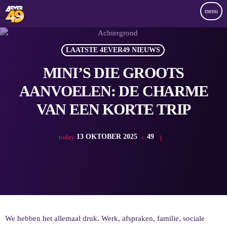
menu
LAATSTE 4EVER49 NIEUWS
MINI’S DIE GROOTS
AANVOELEN: DE CHARME
VAN EEN KORTE TRIP
13 OKTOBER 2025
49
today
We hebben het allemaal druk. Werk, afspraken, familie, sociale