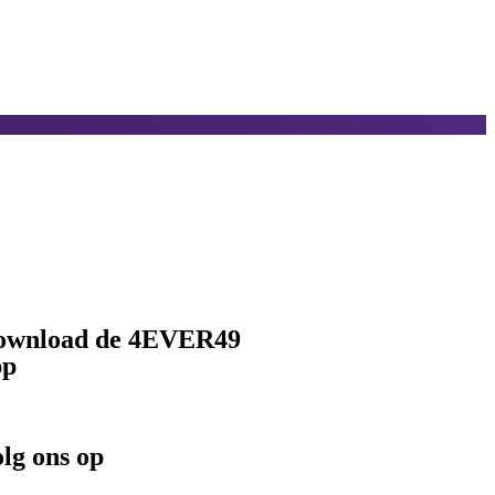
ownload de 4EVER49
pp
lg ons op