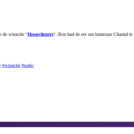
n de winactie “
Hoogvliegers
“. Ron had de eer om luisteraar Chantal te
e
#winactie
#radio