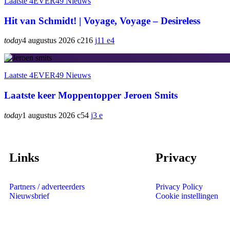
Laatste 4EVER49 Nieuws
Hit van Schmidt! | Voyage, Voyage – Desireless
today
4 augustus 2026
216
11
4
Laatste 4EVER49 Nieuws
Laatste keer Moppentopper Jeroen Smits
today
1 augustus 2026
54
3
Links
Privacy
Partners / adverteerders
Privacy Policy
Nieuwsbrief
Cookie instellingen