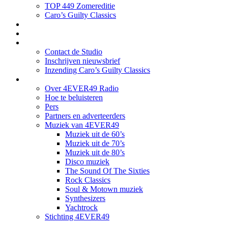
TOP 449 Zomereditie
Caro’s Guilty Classics
4EVER49 NIEUWS
Concertagenda
Contact
Contact de Studio
Inschrijven nieuwsbrief
Inzending Caro’s Guilty Classics
Over ons
Over 4EVER49 Radio
Hoe te beluisteren
Pers
Partners en adverteerders
Muziek van 4EVER49
Muziek uit de 60’s
Muziek uit de 70’s
Muziek uit de 80’s
Disco muziek
The Sound Of The Sixties
Rock Classics
Soul & Motown muziek
Synthesizers
Yachtrock
Stichting 4EVER49