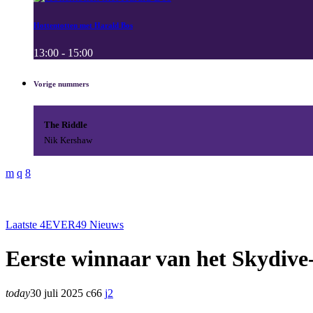
Hottentotten met Harald Bos
13:00 - 15:00
Vorige nummers
The Riddle
Nik Kershaw
Laatste 4EVER49 Nieuws
Eerste winnaar van het Skydiv
today
30 juli 2025
66
2