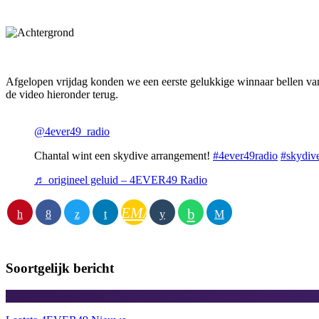
Afgelopen vrijdag konden we een eerste gelukkige winnaar bellen va
de video hieronder terug.
@4ever49_radio
Chantal wint een skydive arrangement!
#4ever49radio
#skydiv
♬ origineel geluid – 4EVER49 Radio
EMAIL
Soortgelijk bericht