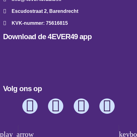
Escudostraat 2, Barendrecht
KVK-nummer: 75616815
Download de 4EVER49 app
Volg ons op
play_arrow
keybo