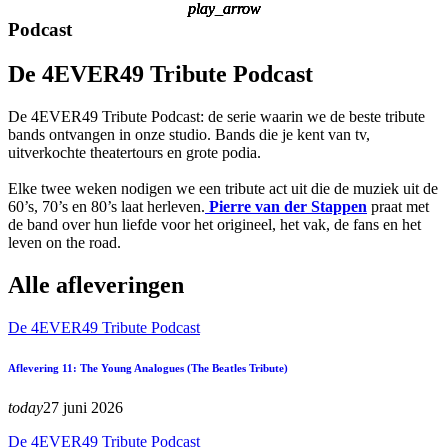
play_arrow
play_arrow
play_arrow
play_arrow
play_arrow
Podcast
De 4EVER49 Tribute Podcast
De 4EVER49 Tribute Podcast: de serie waarin we de beste tribute
bands ontvangen in onze studio. Bands die je kent van tv,
uitverkochte theatertours en grote podia.
Elke twee weken nodigen we een tribute act uit die de muziek uit de
60’s, 70’s en 80’s laat herleven.
Pierre van der Stappen
praat met
de band over hun liefde voor het origineel, het vak, de fans en het
leven on the road.
Alle afleveringen
De 4EVER49 Tribute Podcast
Aflevering 11: The Young Analogues (The Beatles Tribute)
today
27 juni 2026
De 4EVER49 Tribute Podcast